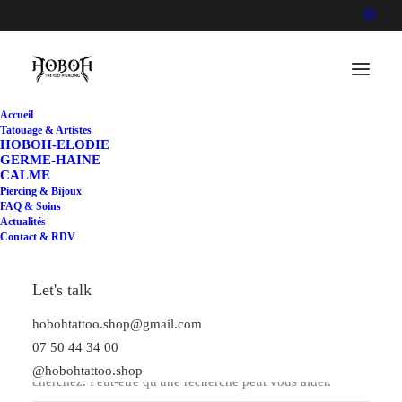
Photography
Accueil
Tatouage & Artistes
HOBOH-ELODIE
GERME-HAINE
CALME
Piercing & Bijoux
FAQ & Soins
Actualités
Contact & RDV
Let's talk
Rien Trouvé
hobohtattoo.shop@gmail.com
07 50 44 34 00
Il semble que nous ne pouvons pas trouver ce que vous
@hobohtattoo.shop
cherchez. Peut-être qu'une recherche peut vous aider.